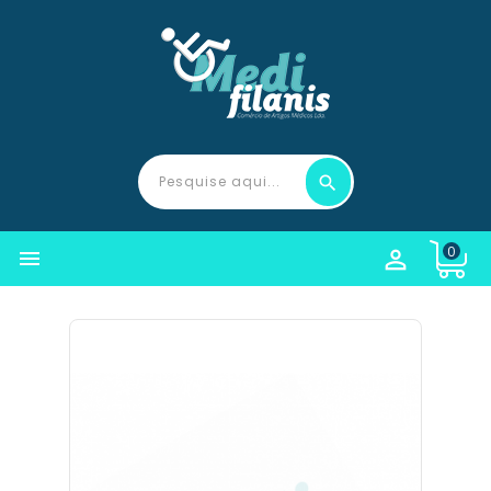
0

