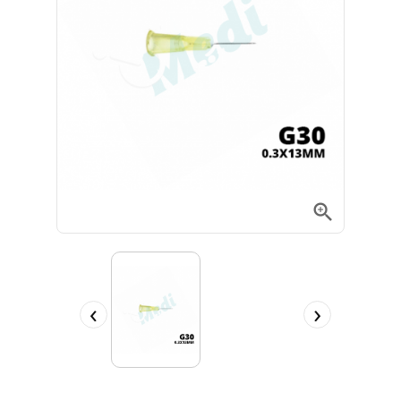

‹
›