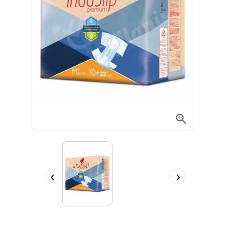

‹
›