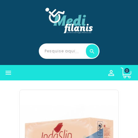
0

