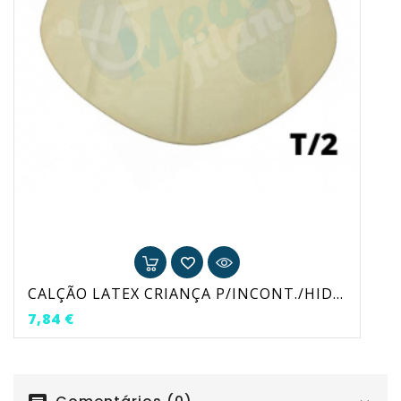
CALÇÃO LATEX CRIANÇA P/INCONT./HIDRO. T/2 (ATÉ 5,5KG)
Preço
7,84 €