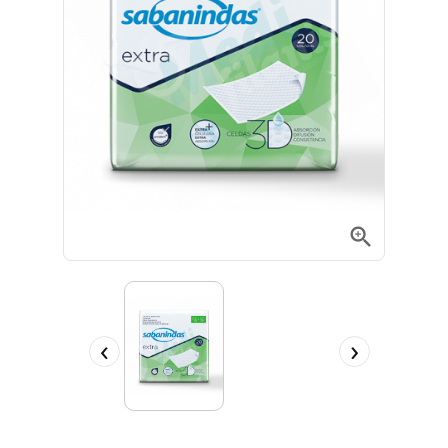

‹
›