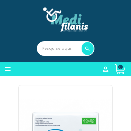
0

