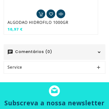
ALGODAO HIDROFILO 1000GR
Preço
10,97 €
Comentários (0)
chat
Service

Subscreva a nossa newsletter