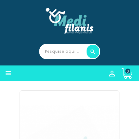
0

