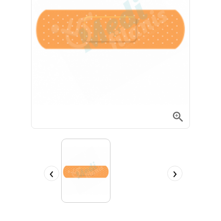

‹
›