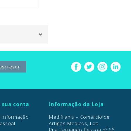
Preço
4,70 €
 sua conta
Informação da Loja
Informação
Medifilanis – Comércio de
essoal
Artigos Médicos, Lda.
Rua Fernando Pessoa nº 56