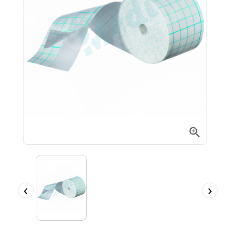

‹
›