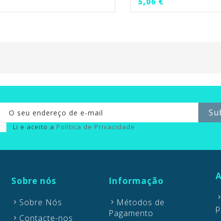
Preço
Preço
5,06 €
Li e aceito a
Política de Privacidade
A
Sobre nós
Informação
Sobre Nós
Métodos de
p
Pagamento
Contacte-nos