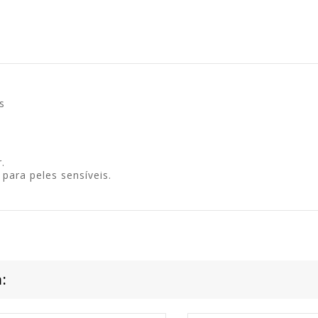
s
.
para peles sensíveis.
: