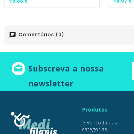
Preço
19,66 €
10,07 €
Comentários (0)
chat
Subscreva a nossa
newsletter
Produtos
Ver todas as
categorias