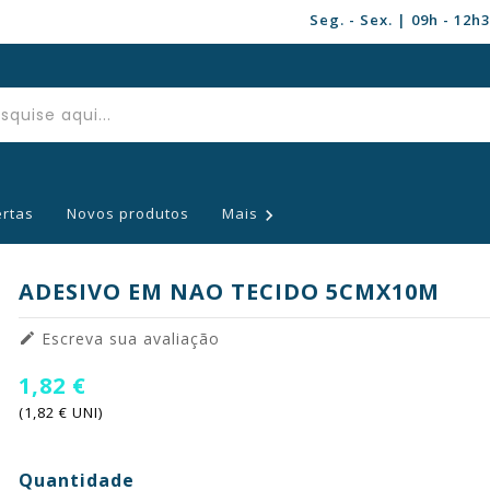
Seg. - Sex. | 09h - 12h
ertas
Novos produtos
Mais

ADESIVO EM NAO TECIDO 5CMX10M
Escreva sua avaliação

1,82 €
(1,82 € UNI)
Quantidade